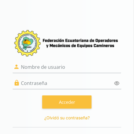
Salta al contenido principal
Entrar a FEDES
Saltar a creación de una nueva cu
Nombre de usuario
Contraseña
Acceder
¿Olvidó su contraseña?