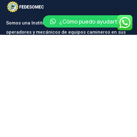
¿Cómo puedo ayudarte?
Somos una Institución dedicada a la capacitación de
operadores y mecánicos de equipos camineros en sus
diferentes ramas.
CONTÁCTANOS
Contáctanos
Calle Maximiliano Rodriguez Oe2-119 y Capitán César
Chiriboga
fedesomec@hotmail.com