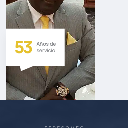
5
3
Años de
servicio
F E D E S O M E C