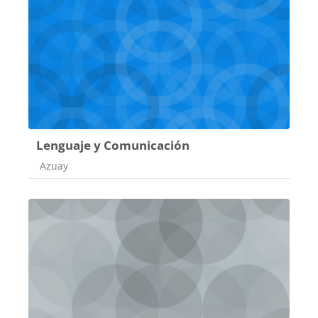
Lenguaje y Comunicación
Categoría de cursos
Azuay