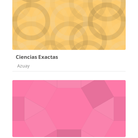
Ciencias Exactas
Categoría de cursos
Azuay