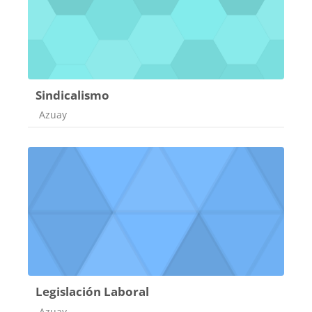
Sindicalismo
Categoría de cursos
Azuay
Legislación Laboral
Categoría de cursos
Azuay