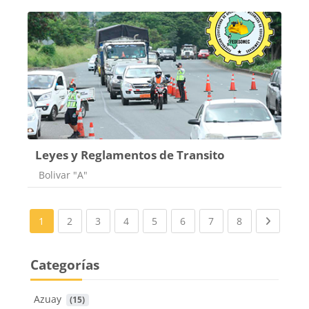
Leyes y Reglamentos de Transito
Categoría de cursos
Bolivar "A"
(current)
(current)
(current)
(current)
(current)
(current)
(current)
Next pa
1
2
3
4
5
6
7
8
Categorías
Azuay
 (15)