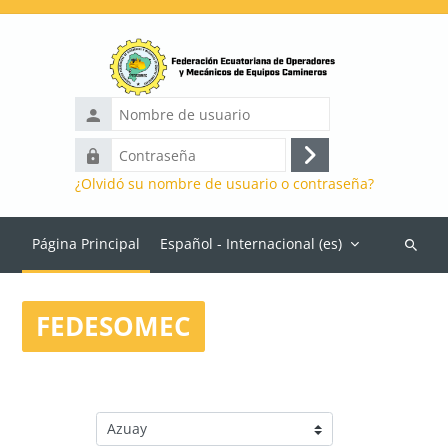
Salta al contenido principal
Nombre
de
Contraseña
usuario
Acceder
¿Olvidó su nombre de usuario o contraseña?
Página Principal
Español - Internacional ‎(es)‎
Buscar
cursos
FEDESOMEC
Categorías