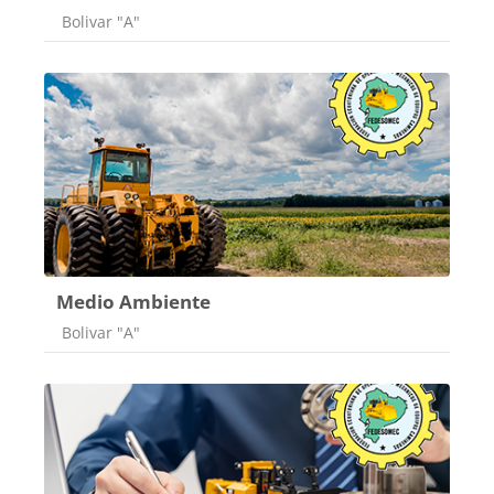
Categoría de cursos
Bolivar "A"
Medio Ambiente
Categoría de cursos
Bolivar "A"