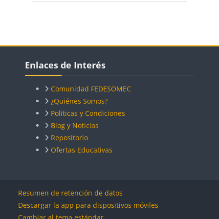
Search cours
Bloques
Bloques
Salta Enlaces de Interés
Enlaces de Interés
Comunidad FEDESOMEC
¿Quiénes Somos?
Políticas y Condiciones
Blog y Noticias
Repositorio
Ofertas Educativas
Bloques
Bloques
Resumen de retención de datos
Descargar la app para dispositivos móviles
Cambiar al tema estándar