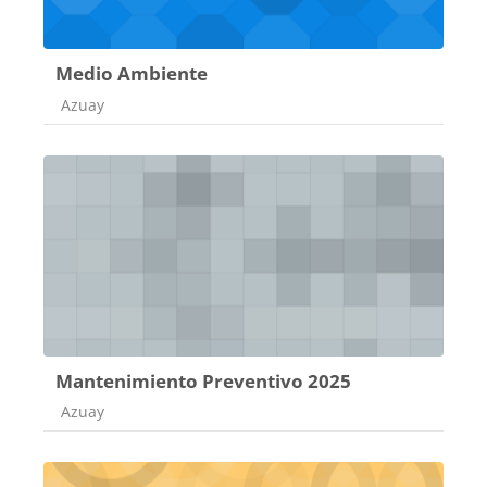
Medio Ambiente
Categoría de cursos
Azuay
Mantenimiento Preventivo 2025
Categoría de cursos
Azuay