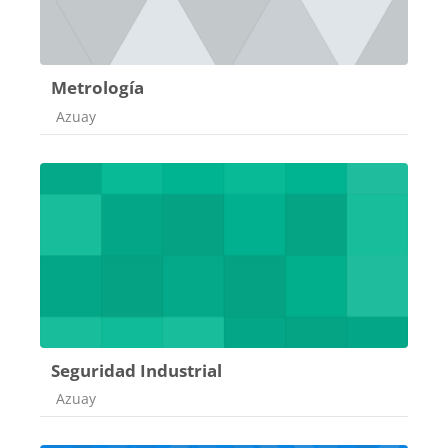
Metrología
Categoría de cursos
Azuay
Seguridad Industrial
Categoría de cursos
Azuay