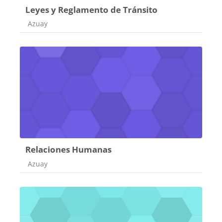
Leyes y Reglamento de Tránsito
Categoría de cursos
Azuay
Relaciones Humanas
Categoría de cursos
Azuay