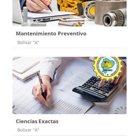
Mantenimiento Preventivo
Categoría de cursos
Bolivar "A"
Ciencias Exactas
Categoría de cursos
Bolivar "A"