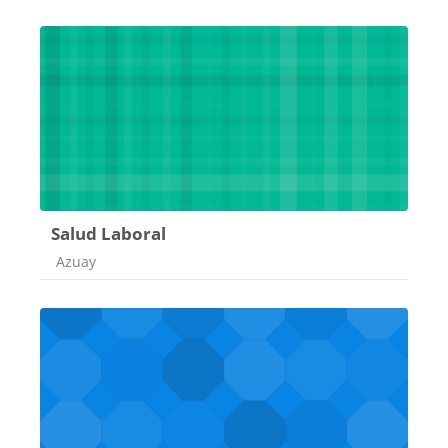
Salud Laboral
Categoría de cursos
Azuay