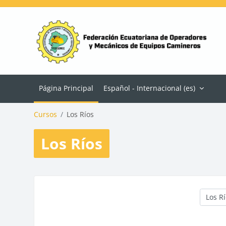
Salta al contenido principal
Página Principal
Español - Internacional ‎(es)‎
Cursos
Los Ríos
Los Ríos
Categor