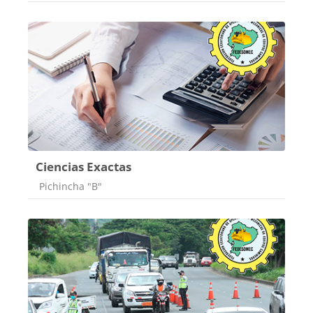
Ciencias Exactas
Categoría de cursos
Pichincha "B"