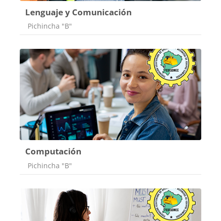
Lenguaje y Comunicación
Categoría de cursos
Pichincha "B"
Computación
Categoría de cursos
Pichincha "B"