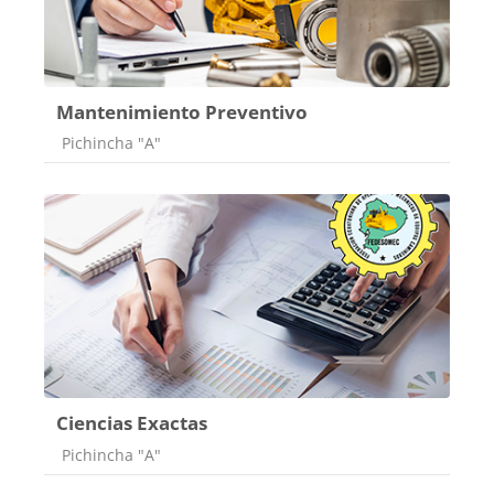
Mantenimiento Preventivo
Categoría de cursos
Pichincha "A"
Ciencias Exactas
Categoría de cursos
Pichincha "A"