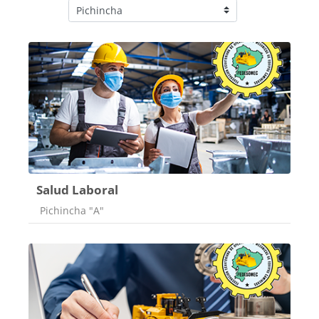
Categorías
Salud Laboral
Categoría de cursos
Pichincha "A"