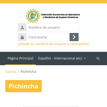
Salta al contenido principal
Nombre
de
Contraseña
usuario
Acceder
¿Olvidó su nombre de usuario o contraseña?
Página Principal
Español - Internacional ‎(es)‎
Buscar
cursos
Cursos
Pichincha
Pichincha