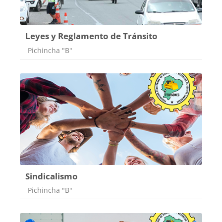
Leyes y Reglamento de Tránsito
Categoría de cursos
Pichincha "B"
Sindicalismo
Categoría de cursos
Pichincha "B"