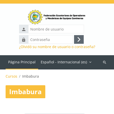
Salta al contenido principal
Nombre
de
Contraseña
usuario
Acceder
¿Olvidó su nombre de usuario o contraseña?
Página Principal
Español - Internacional ‎(es)‎
Buscar
cursos
Cursos
Imbabura
Imbabura