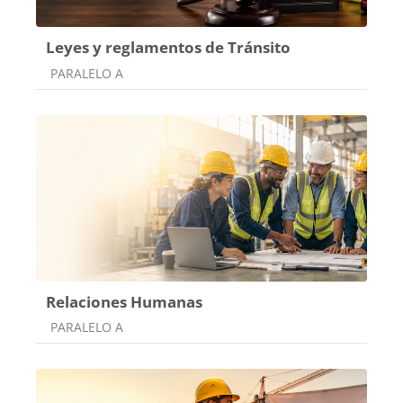
Leyes y reglamentos de Tránsito
Categoría de cursos
PARALELO A
Relaciones Humanas
Categoría de cursos
PARALELO A