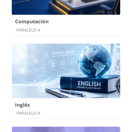
Computación
Categoría de cursos
PARALELO A
Inglés
Categoría de cursos
PARALELO A