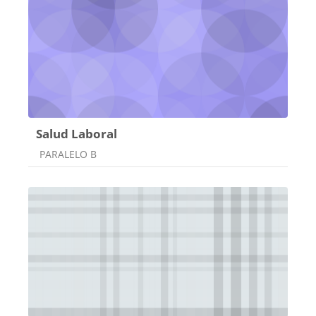
Salud Laboral
Categoría de cursos
PARALELO B